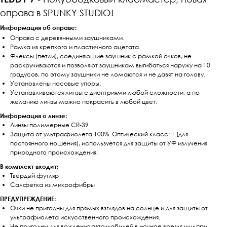
оправа в SPUNKY STUDIO!
Информация об оправе:
Оправа с деревянными заушниками.
Рамка из крепкого и пластичного ацетата.
Флексы (петли), соединяющие заушник с рамкой очков, не
раскручиваются и позволяют заушникам выгибаться наружу на 10
градусов, по этому заушники не ломаются и не давят на голову.
Установлены носовые упоры.
Устанавливаются линзы с диоптриями любой сложности, а по
желанию линзы можно покрасить в любой цвет.
Информация о линзе:
Линзы полимерные CR-39
Защита от ультрафиолета 100%. Оптический класс: 1 (для
постоянного ношения), используется для защиты от УФ излучения
природного происхождения.
В комплект входит:
Твердый футляр
Салфетка из микрофибры
ПРЕДУПРЕЖДЕНИЕ:
Очки не пригодны для прямых взглядов на солнце и для защиты от
ультрафиолета искусственного происхождения.
Не пригодны для вождения автомобилей в ночное время или при