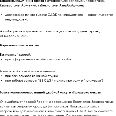
Варианты получения заказа в странах СНГ:
Беларуси, Казахстане,
Кыргызстане, Армении, Узбекистане, Азербайджане
:
доставка до пункта выдачи СДЭК при предоплате — рассчитывается
индивидуально.
А чтобы узнать варианты и стоимость доставки в другие страны,
свяжитесь с нами.
Варианты оплаты заказа:
Банковской картой:
при оформлении онлайн заказа на сайте
Банковской картой или наличными:
при самовывозе из нашей студии
при заборе заказа в ПВЗ СДЭК (только при услуге "примерка")
Также напоминаем о нашей удобной услуге «Примерка очков».
Она действует по всей России и совершенно бесплатна. Заказав такую
услугу, мы отправим сразу до 3-х пар очков. Посылку с очками
отправляем до ближайшего к вам пункта выдачи СДЭК, где вы сможете
получить очки и там же их все примерить. Понравившиеся очки