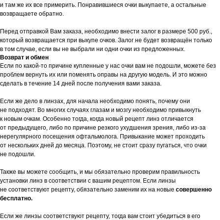
и там же их все примерить. Понравившиеся очки выкупаете, а остальные
возвращаете обратно.
Перед отправкой Вам заказа, необходимо внести залог в размере 500 руб.,
который возвращается при выкупе очков. Залог не будет возвращён только
в том случае, если вы не выбрали ни одни очки из предложенных.
Возврат и обмен
Если по какой-то причине купленные у нас очки вам не подошли, можете без
проблем вернуть их или поменять оправы на другую модель. И это можно
сделать в течение 14 дней после получения вами заказа.
Если же дело в линзах, для начала необходимо понять, почему они
не подходят. Во многих случаях глазам и мозгу необходимо привыкнуть
к новым очкам. Особенно тогда, когда новый рецепт линз отличается
от предыдущего, либо по причине резкого ухудшения зрения, либо из-за
нерегулярного посещения офтальмолога. Привыкание может проходить
от нескольких дней до месяца. Поэтому, не стоит сразу пугаться, что очки
не подошли.
Также вы можете сообщить, и мы обязательно проверим правильность
установки линз в соответствии с вашим рецептом. Если линзы
не соответствуют рецепту, обязательно заменим их на новые
совершенно
бесплатно.
Если же линзы соответствуют рецепту, тогда вам стоит убедиться в его