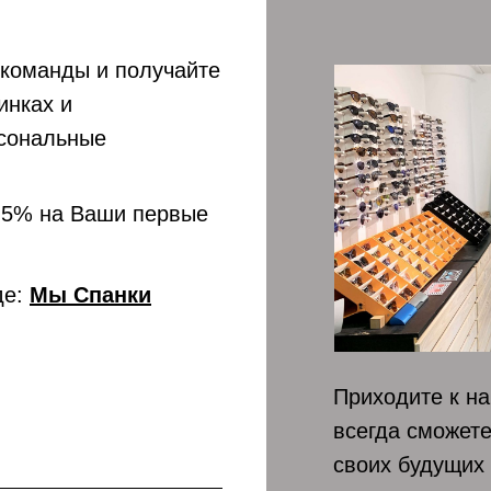
 команды и получайте
инках и
рсональные
 5% на Ваши первые
де:
Мы Спанки
Приходите к на
всегда сможет
своих будущих 